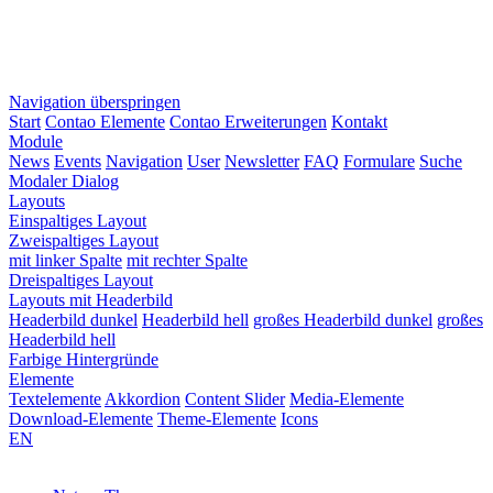
Navigation überspringen
Start
Contao Elemente
Contao Erweiterungen
Kontakt
Module
News
Events
Navigation
User
Newsletter
FAQ
Formulare
Suche
Modaler Dialog
Layouts
Einspaltiges Layout
Zweispaltiges Layout
mit linker Spalte
mit rechter Spalte
Dreispaltiges Layout
Layouts mit Headerbild
Headerbild dunkel
Headerbild hell
großes Headerbild dunkel
großes
Headerbild hell
Farbige Hintergründe
Elemente
Textelemente
Akkordion
Content Slider
Media-Elemente
Download-Elemente
Theme-Elemente
Icons
EN