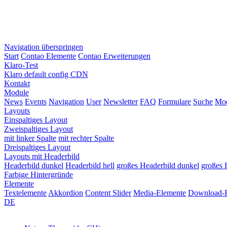
Navigation überspringen
Start
Contao Elemente
Contao Erweiterungen
Klaro-Test
Klaro default config CDN
Kontakt
Module
News
Events
Navigation
User
Newsletter
FAQ
Formulare
Suche
Mod
Layouts
Einspaltiges Layout
Zweispaltiges Layout
mit linker Spalte
mit rechter Spalte
Dreispaltiges Layout
Layouts mit Headerbild
Headerbild dunkel
Headerbild hell
großes Headerbild dunkel
großes 
Farbige Hintergründe
Elemente
Textelemente
Akkordion
Content Slider
Media-Elemente
Download-
DE