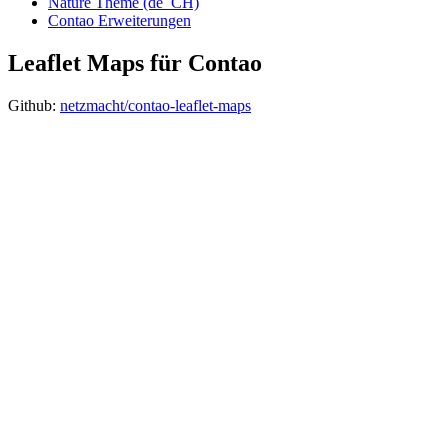
Nature Theme (de_CH)
Contao Erweiterungen
Leaflet Maps für Contao
Github:
netzmacht/contao-leaflet-maps